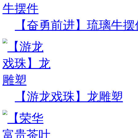
【奋勇前进】琉璃牛摆
【游龙戏珠】龙雕塑