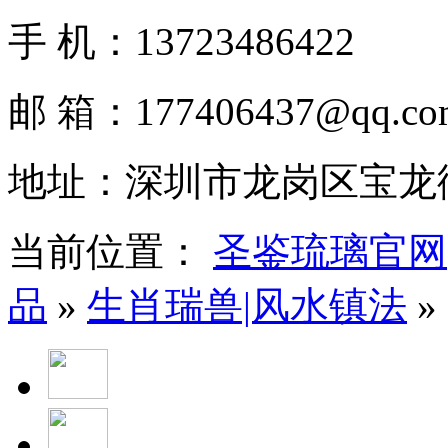
手 机：
13723486422
邮 箱：
177406437@qq.co
地址：
深圳市龙岗区宝龙街
当前位置：
圣鉴琉璃官网
品
»
生肖瑞兽|风水镇法
»